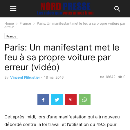
Home
France
Paris: Un manifestant met le feu à sa propre voiture par
erreur...
France
Paris: Un manifestant met le
feu à sa propre voiture par
erreur (vidéo)
18642
0
By
Vincent Flibustier
-
18 mai 2016
Cet après-midi, lors d’une manifestation qui a à nouveau
débordé contre la loi travail et l’utilisation du 49.3 pour