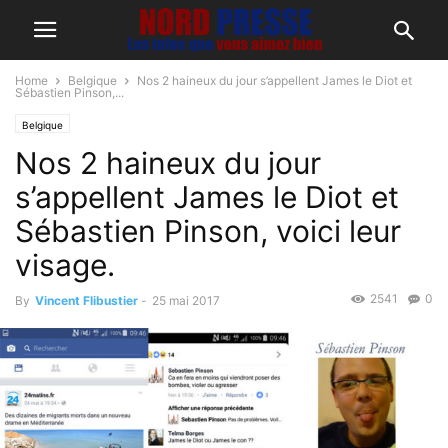
Home
Belgique
Nos 2 haineux du jour s’appellent James le Diot et
Sébastien Pinson,...
Belgique
Nos 2 haineux du jour
s’appellent James le Diot et
Sébastien Pinson, voici leur
visage.
2541
0
By
Vincent Flibustier
-
25 mai 2017