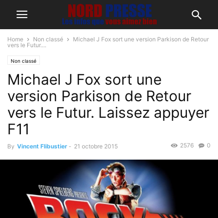
Home
Non classé
Michael J Fox sort une version Parkison de Retour
vers le Futur....
Non classé
Michael J Fox sort une
version Parkison de Retour
vers le Futur. Laissez appuyer
F11
2576
0
By
Vincent Flibustier
-
21 octobre 2015