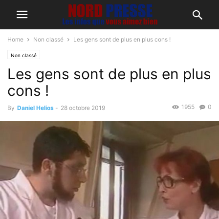
Home
Non classé
Les gens sont de plus en plus cons !
Non classé
Les gens sont de plus en plus
cons !
1955
0
By
Daniel Helios
-
28 octobre 2019