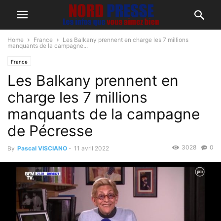
Home
France
Les Balkany prennent en charge les 7 millions
manquants de la campagne...
France
Les Balkany prennent en
charge les 7 millions
manquants de la campagne
de Pécresse
3028
0
By
Pascal VISCIANO
-
11 avril 2022