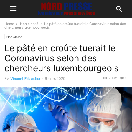
Home
Non classé
Le pâté en croûte tuerait le Coronavirus selon des
chercheurs luxembourgeois
Non classé
Le pâté en croûte tuerait le
Coronavirus selon des
chercheurs luxembourgeois
2905
0
By
Vincent Flibustier
-
6 mars 2020