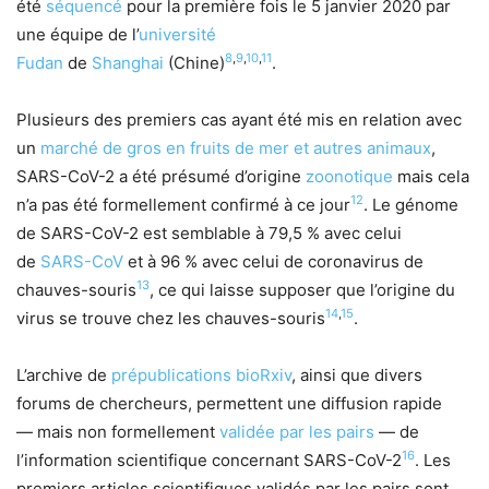
été
séquencé
pour la première fois le
5 janvier 2020
par
une équipe de l’
université
8
,
9
,
10
,
11
Fudan
de
Shanghai
(Chine)
.
Plusieurs des premiers cas ayant été mis en relation avec
un
marché de gros en fruits de mer et autres animaux
,
SARS-CoV-2 a été présumé d’origine
zoonotique
mais cela
12
n’a pas été formellement confirmé à ce jour
. Le génome
de SARS-CoV-2 est semblable à 79,5 % avec celui
de
SARS-CoV
et à 96 % avec celui de coronavirus de
13
chauves-souris
, ce qui laisse supposer que l’origine du
14
,
15
virus se trouve chez les chauves-souris
.
L’archive de
prépublications
bioRxiv
, ainsi que divers
forums de chercheurs, permettent une diffusion rapide
— mais non formellement
validée par les pairs
— de
16
l’information scientifique concernant SARS-CoV-2
. Les
premiers articles scientifiques validés par les pairs sont