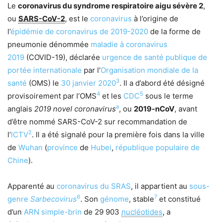
Le
coronavirus du syndrome respiratoire aigu sévère 2
,
ou
SARS-CoV-2
, est le
coronavirus
à l’origine de
l’
épidémie de coronavirus de 2019-2020
de la forme de
pneumonie dénommée
maladie à coronavirus
2019
(COVID-19), déclarée
urgence de santé publique de
portée internationale
par l’
Organisation mondiale de la
3
santé
(OMS) le
30
janvier
2020
. Il a d’abord été désigné
4
5
provisoirement par l’OMS
et les
CDC
sous le terme
a
anglais
2019 novel coronavirus
, ou
2019-nCoV
, avant
d’être nommé SARS-CoV-2 sur recommandation de
2
l’
ICTV
. Il a été signalé pour la première fois dans la ville
de
Wuhan
(
province
de
Hubei
,
république populaire de
Chine
).
Apparenté au
coronavirus du SRAS
, il appartient au
sous-
6
7
genre
Sarbecovirus
. Son
génome
, stable
et constitué
d’un
ARN
simple-brin
de 29 903
nucléotides
, a