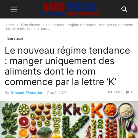
Home
Non classé
Le nouveau régime tendance : manger uniquement
des aliments dont le nom...
Non classé
Le nouveau régime tendance
: manger uniquement des
aliments dont le nom
commence par la lettre ‘K’
1408
0
By
Vincent Flibustier
-
7 août 2024