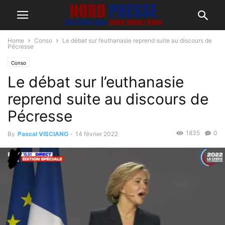
Home
Conso
Le débat sur l’euthanasie reprend suite au discours de
Pécresse
Conso
Le débat sur l’euthanasie
reprend suite au discours de
Pécresse
1835
0
By
Pascal VISCIANO
-
14 février 2022