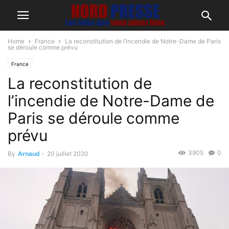
Home
France
La reconstitution de l’incendie de Notre-Dame de Paris
se déroule comme prévu
France
La reconstitution de
l’incendie de Notre-Dame de
Paris se déroule comme
prévu
3905
0
By
Arnaud
-
20 juillet 2020