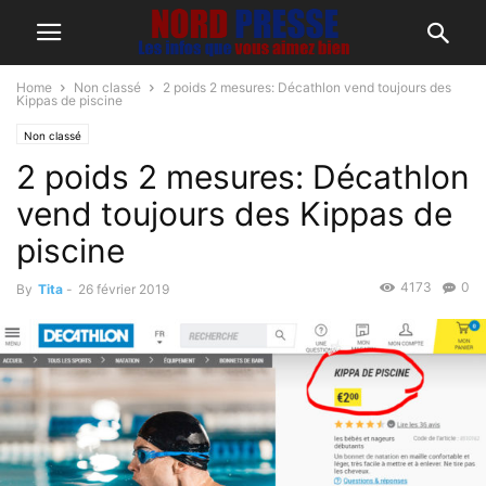
Home
Non classé
2 poids 2 mesures: Décathlon vend toujours des
Kippas de piscine
Non classé
2 poids 2 mesures: Décathlon
vend toujours des Kippas de
piscine
4173
0
By
Tita
-
26 février 2019