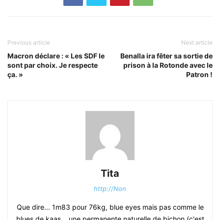
Previous article
Next article
Macron déclare : « Les SDF le
Benalla ira fêter sa sortie de
sont par choix. Je respecte
prison à la Rotonde avec le
ça. »
Patron !
Tita
http://Non
Que dire... 1m83 pour 76kg, blue eyes mais pas comme le
blues de kaas... une permanente naturelle de bichon (c'est