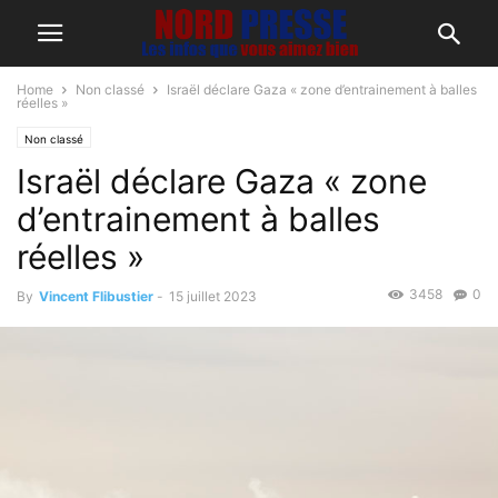
Home
Non classé
Israël déclare Gaza « zone d’entrainement à balles
réelles »
Non classé
Israël déclare Gaza « zone
d’entrainement à balles
réelles »
3458
0
By
Vincent Flibustier
-
15 juillet 2023