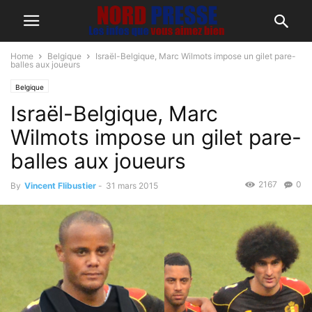
Home
Belgique
Israël-Belgique, Marc Wilmots impose un gilet pare-
balles aux joueurs
Belgique
Israël-Belgique, Marc
Wilmots impose un gilet pare-
balles aux joueurs
2167
0
By
Vincent Flibustier
-
31 mars 2015