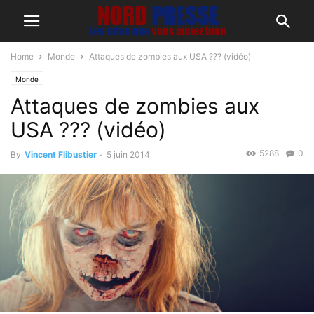
Home
Monde
Attaques de zombies aux USA ??? (vidéo)
Monde
Attaques de zombies aux
USA ??? (vidéo)
5288
0
By
Vincent Flibustier
-
5 juin 2014