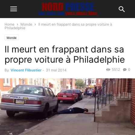
Home
Monde
Il meurt en frappant dans sa propre voiture à
Philadelphie
Monde
Il meurt en frappant dans sa
propre voiture à Philadelphie
5512
0
By
Vincent Flibustier
-
31 mai 2014