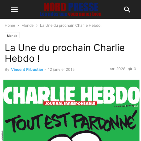
Home
Monde
La Une du prochain Charlie Hebdo !
Monde
La Une du prochain Charlie
Hebdo !
2028
0
By
Vincent Flibustier
-
12 janvier 2015