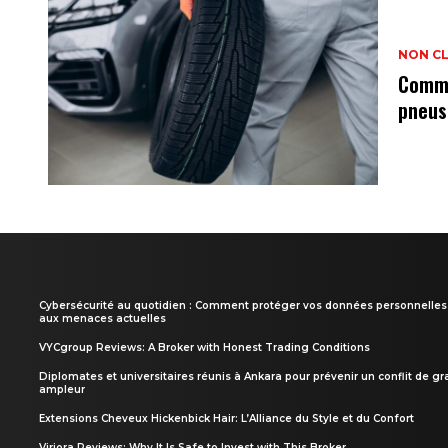
NON C
Comme
pneus
Cybersécurité au quotidien : Comment protéger vos données personnelles
aux menaces actuelles
VYCgroup Reviews: A Broker with Honest Trading Conditions
Diplomates et universitaires réunis à Ankara pour prévenir un conflit de g
ampleur
Extensions Cheveux Hickenbick Hair: L’Alliance du Style et du Confort
Viriora Reviews: Why It Is Safe to Invest with This Broker