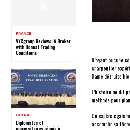
FRANCE
VYCgroup Reviews: A Broker
with Honest Trading
Conditions
N’ayant aucune con
charpentier expér
Dame détruite hie
L’histoire ne dit p
méthode pour plant
On espère égaleme
GUERRE
Diplomates et
accomplir sa tâche
universitaires réunis à