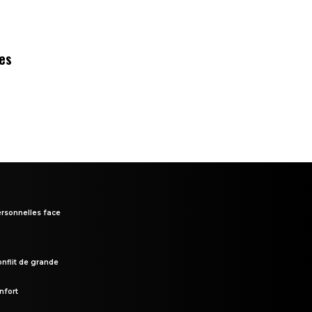
des
rsonnelles face
onflit de grande
nfort