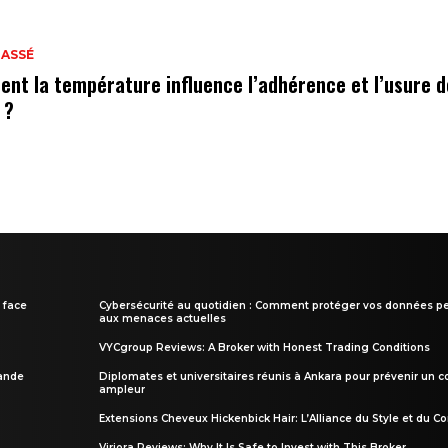
LASSÉ
nt la température influence l’adhérence et l’usure 
 ?
 face
Cybersécurité au quotidien : Comment protéger vos données pe
aux menaces actuelles
VYCgroup Reviews: A Broker with Honest Trading Conditions
rande
Diplomates et universitaires réunis à Ankara pour prévenir un c
ampleur
Extensions Cheveux Hickenbick Hair: L’Alliance du Style et du Co
Viriora Reviews: Why It Is Safe to Invest with This Broker