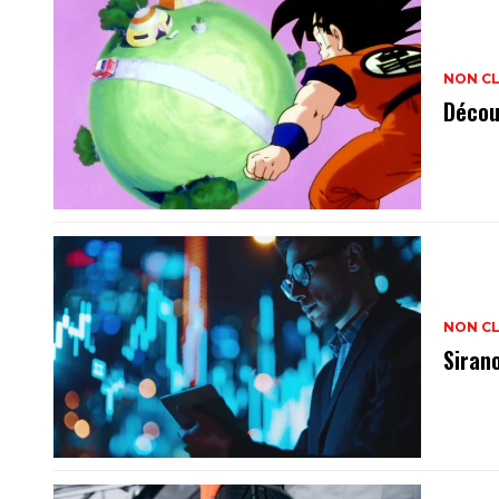
NON C
Décou
NON C
Siran