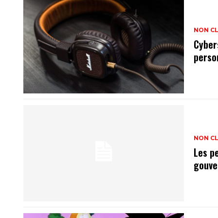
NON C
Cyber
perso
NON C
Les p
gouve