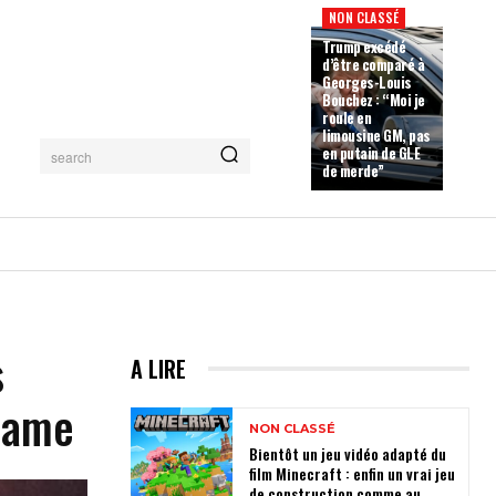
NON CLASSÉ
Trump excédé
d’être comparé à
Georges-Louis
Bouchez : “Moi je
roule en
limousine GM, pas
en putain de GLE
search
de merde”
s
A LIRE
-Dame
NON CLASSÉ
Bientôt un jeu vidéo adapté du
film Minecraft : enfin un vrai jeu
de construction comme au