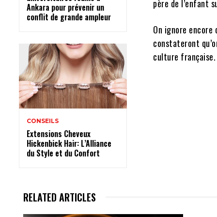
père de l’enfant s
Ankara pour prévenir un
conflit de grande ampleur
On ignore encore 
constateront qu’o
culture française.
CONSEILS
Extensions Cheveux
Hickenbick Hair: L’Alliance
du Style et du Confort
RELATED ARTICLES