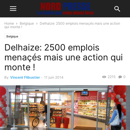
Home
Belgique
Delhaize: 2500 emplois menaçés mais une action
qui monte !
Belgique
Delhaize: 2500 emplois
menaçés mais une action qui
monte !
2215
0
By
Vincent Flibustier
-
11 juin 2014