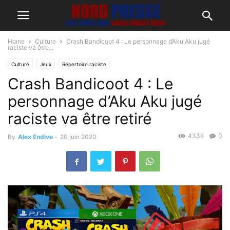
Home
Culture
Crash Bandicoot 4 : Le personnage d’Aku Aku jugé
raciste va être...
Culture
Jeux
Répertoire raciste
Crash Bandicoot 4 : Le
personnage d’Aku Aku jugé
raciste va être retiré
4334
0
By
Alex Endive
-
20 juin 2020