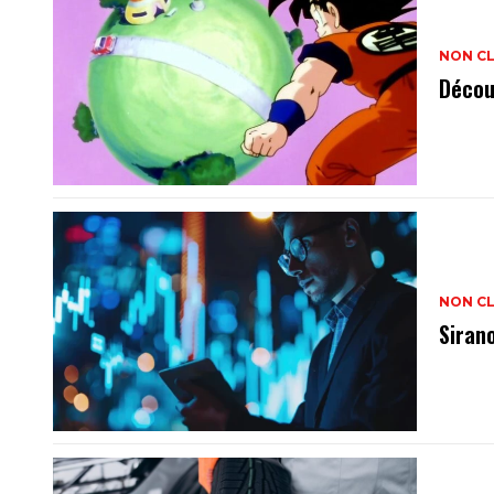
NON C
Décou
NON C
Siran