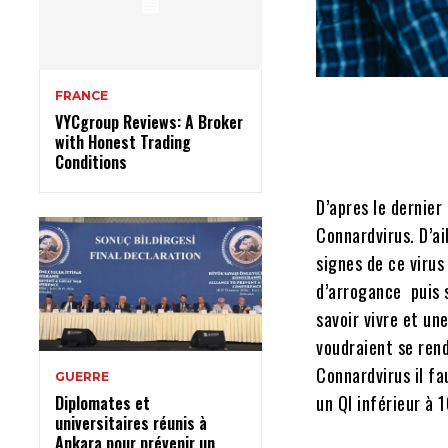
FRANCE
VYCgroup Reviews: A Broker
with Honest Trading
Conditions
D’apres le dernier
Connardvirus. D’ai
signes de ce viru
d’arrogance puis 
savoir vivre et un
voudraient se rend
Connardvirus il fa
GUERRE
un QI inférieur à 1
Diplomates et
universitaires réunis à
Ankara pour prévenir un