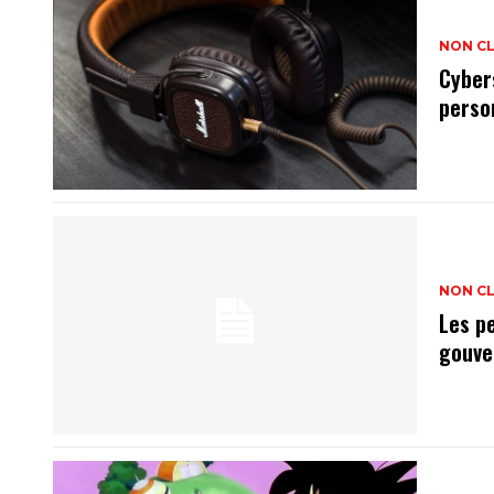
NON C
Cyber
perso
NON C
Les p
gouve