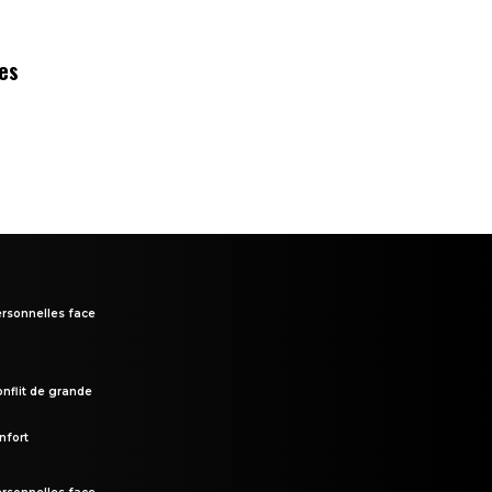
des
rsonnelles face
onflit de grande
nfort