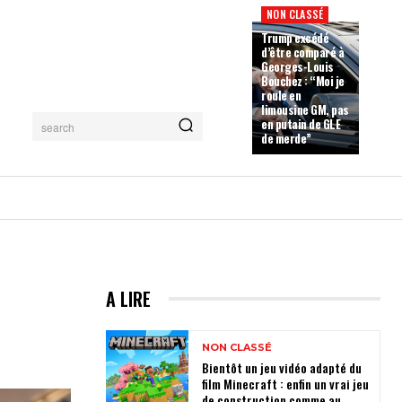
NON CLASSÉ
Trump excédé
d’être comparé à
Georges-Louis
Bouchez : “Moi je
roule en
limousine GM, pas
en putain de GLE
search
de merde”
s
A LIRE
NON CLASSÉ
Bientôt un jeu vidéo adapté du
film Minecraft : enfin un vrai jeu
de construction comme au