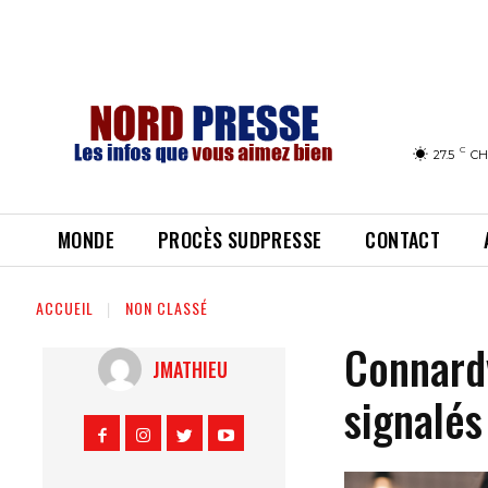
C
27.5
CH
MONDE
PROCÈS SUDPRESSE
CONTACT
ACCUEIL
NON CLASSÉ
Connardv
JMATHIEU
signalés