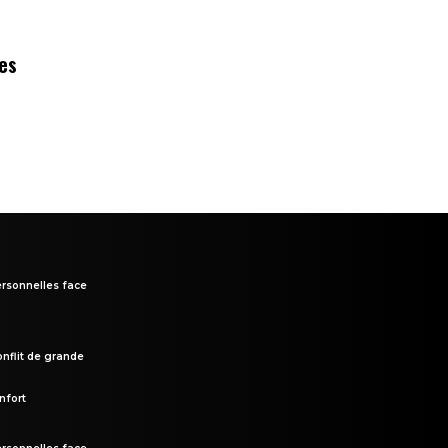
des
rsonnelles face
onflit de grande
nfort