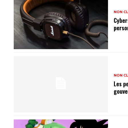
NON C
Cyber
perso
NON C
Les p
gouve