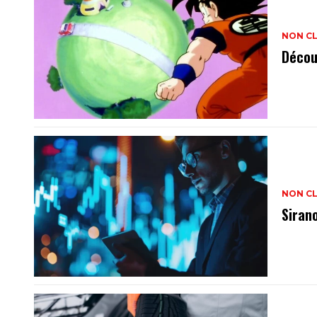
NON C
Décou
NON C
Siran