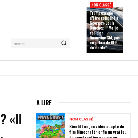
NON CLASSÉ
Trump excédé
d’être comparé à
Georges-Louis
Bouchez : “Moi je
roule en
limousine GM, pas
en putain de GLE
search
de merde”
A LIRE
? «Il
NON CLASSÉ
Bientôt un jeu vidéo adapté du
.
film Minecraft : enfin un vrai jeu
de construction comme au