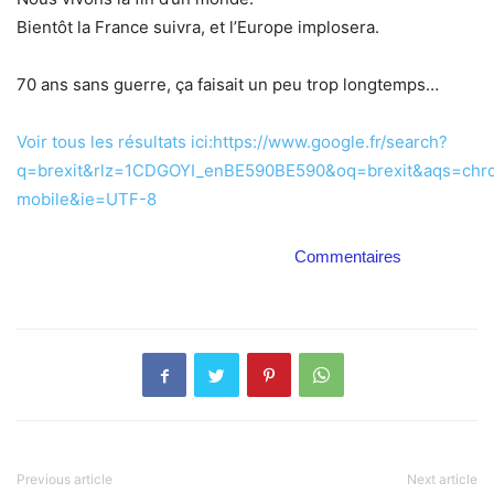
Bientôt la France suivra, et l’Europe implosera.
70 ans sans guerre, ça faisait un peu trop longtemps…
Voir tous les résultats ici:https://www.google.fr/search?
q=brexit&rlz=1CDGOYI_enBE590BE590&oq=brexit&aqs=chrom
mobile&ie=UTF-8
Commentaires
Previous article
Next article