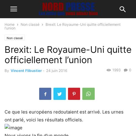
Home
Non classé
Brexit: Le Royaume-Uni quitte officiellement
l’union
Non classé
Brexit: Le Royaume-Uni quitte
officiellement l’union
1993
0
By
Vincent Flibustier
-
24 juin 2016
Ce que les européens redoutaient est arrivé. Les urnes
ont parlé, voici les résultats officiels.
Nous vivons la fin d’un monde.