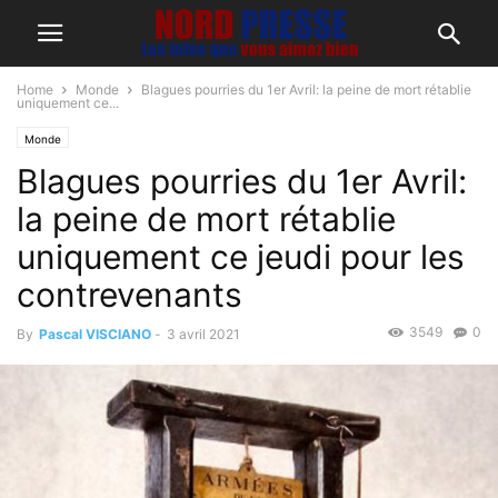
Home
Monde
Blagues pourries du 1er Avril: la peine de mort rétablie
uniquement ce...
Monde
Blagues pourries du 1er Avril:
la peine de mort rétablie
uniquement ce jeudi pour les
contrevenants
3549
0
By
Pascal VISCIANO
-
3 avril 2021