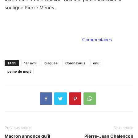
souligne Pierre Ménès.
Commentaires
TAGS
1er avril
blagues
Coronavirus
onu
peine de mort
Previous article
Next article
Macron annonce qu’il
Pierre-Jean Chalençon