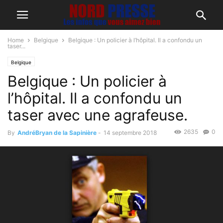
Home
Belgique
Belgique : Un policier à l’hôpital. Il a confondu un
taser...
Belgique
Belgique : Un policier à
l’hôpital. Il a confondu un
taser avec une agrafeuse.
2635
0
By
AndréBryan de la Sapinière
-
14 septembre 2018