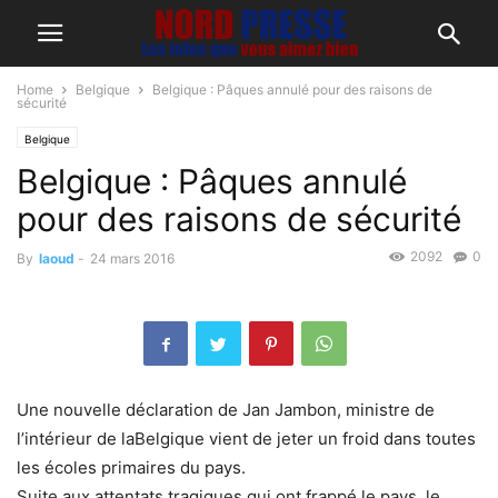
Home
Belgique
Belgique : Pâques annulé pour des raisons de
sécurité
Belgique
Belgique : Pâques annulé
pour des raisons de sécurité
2092
0
By
laoud
-
24 mars 2016
Une nouvelle déclaration de Jan Jambon, ministre de
l’intérieur de laBelgique vient de jeter un froid dans toutes
les écoles primaires du pays.
Suite aux attentats tragiques qui ont frappé le pays, le