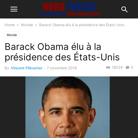
Home
Monde
Barack Obama élu à la présidence des États-Unis
Monde
Barack Obama élu à la
présidence des États-Unis
18239
0
By
Vincent Flibustier
-
7 novembre 2016