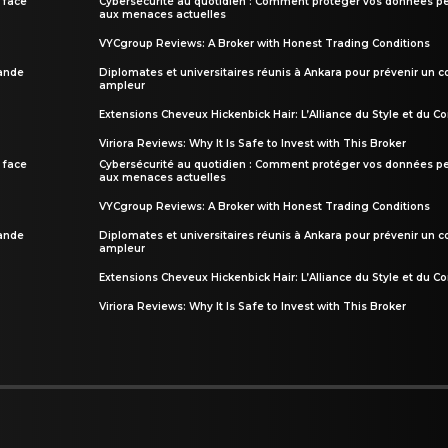
 face
Cybersécurité au quotidien : Comment protéger vos données pe
aux menaces actuelles
VYCgroup Reviews: A Broker with Honest Trading Conditions
rande
Diplomates et universitaires réunis à Ankara pour prévenir un c
ampleur
Extensions Cheveux Hickenbick Hair: L’Alliance du Style et du Co
Viriora Reviews: Why It Is Safe to Invest with This Broker
 face
Cybersécurité au quotidien : Comment protéger vos données pe
aux menaces actuelles
VYCgroup Reviews: A Broker with Honest Trading Conditions
rande
Diplomates et universitaires réunis à Ankara pour prévenir un c
ampleur
Extensions Cheveux Hickenbick Hair: L’Alliance du Style et du Co
Viriora Reviews: Why It Is Safe to Invest with This Broker