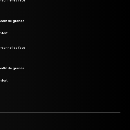
rsonnelles face
onflit de grande
nfort
rsonnelles face
onflit de grande
nfort