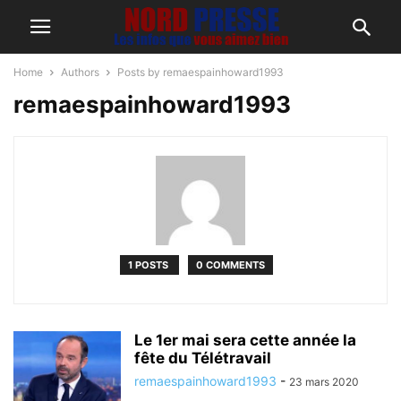
Home
Authors
Posts by remaespainhoward1993
remaespainhoward1993
1 POSTS
0 COMMENTS
Le 1er mai sera cette année la
fête du Télétravail
remaespainhoward1993
-
23 mars 2020