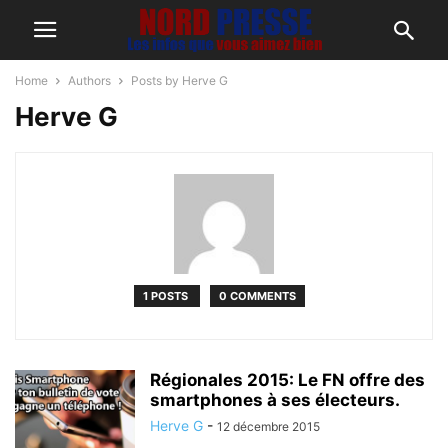
Home
Authors
Posts by Herve G
Herve G
1 POSTS
0 COMMENTS
Régionales 2015: Le FN offre des
smartphones à ses électeurs.
Herve G
-
12 décembre 2015