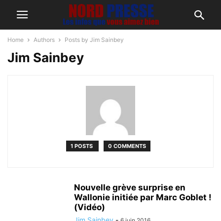
Home
Authors
Posts by Jim Sainbey
Jim Sainbey
1 POSTS
0 COMMENTS
Nouvelle grève surprise en
Wallonie initiée par Marc Goblet !
(Vidéo)
Jim Sainbey
-
6 juin 2016