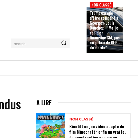
NON CLASSÉ
Trump excédé
d’être comparé à
Georges-Louis
Bouchez : “Moi je
roule en
limousine GM, pas
en putain de GLE
search
de merde”
endus
A LIRE
NON CLASSÉ
Bientôt un jeu vidéo adapté du
film Minecraft : enfin un vrai jeu
de construction comme au