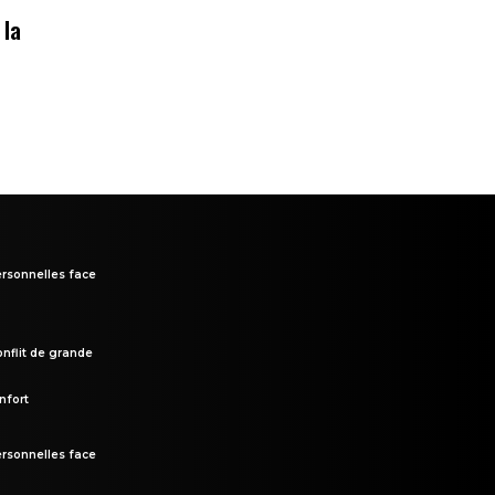
 la
rsonnelles face
onflit de grande
nfort
rsonnelles face