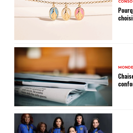
CONSO
Pourq
chois
MOND
Chais
confo