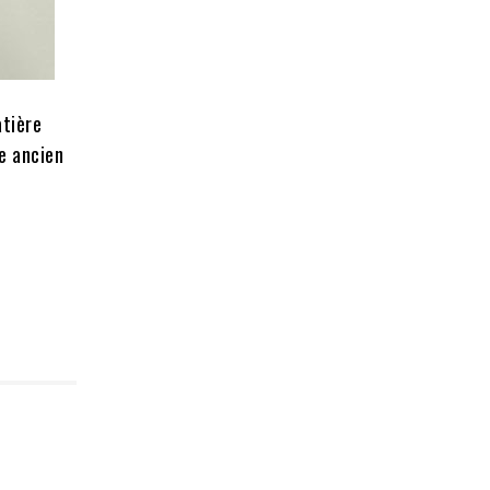
atière
re ancien