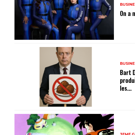
BUSINE
On a 
BUSINE
Bart 
produ
les...
3EME 