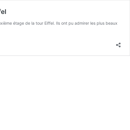
fel
ième étage de la tour Eiffel. Ils ont pu admirer les plus beaux
L’incroyable
addition
du
« dîner
d’amis »
entre
les
Macron
et
les
Trump
à
la
tour
Eiffel