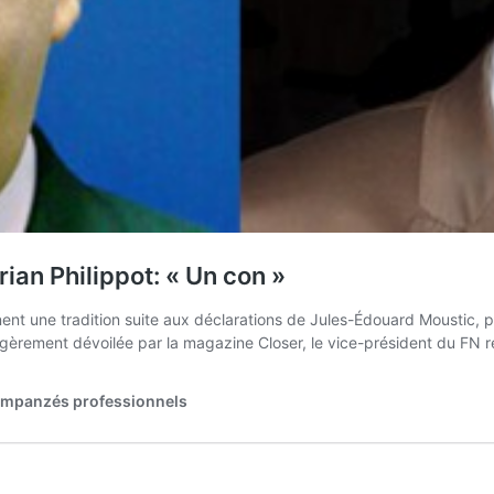
rian Philippot: « Un con »
nent une tradition suite aux déclarations de Jules-Édouard Moustic, pré
e légèrement dévoilée par la magazine Closer, le vice-président du FN
chimpanzés professionnels