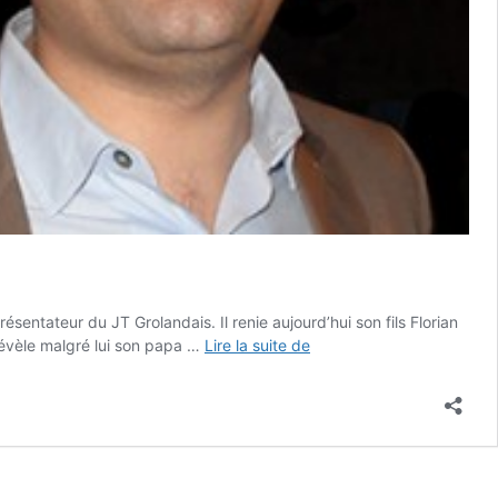
sentateur du JT Grolandais. Il renie aujourd’hui son fils Florian
Jules-
 révèle malgré lui son papa …
Lire la suite de
Edouard
Moustic
renie
son
fils
Florian