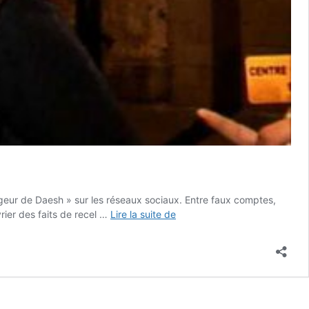
ogeur de Daesh » sur les réseaux sociaux. Entre faux comptes,
Jawad
rier des faits de recel …
Lire la suite de
obtient
l’Oscar
du
meilleur
espoir
masculin