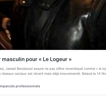
r masculin pour « Le Logeur »
oristes, Jawad Bendaoud assure ne pas s’être revendiqué comme « le l
s réseaux sociaux est récent mais déjà mouvementé. Relaxé le 14 fév
chimpanzés professionnels