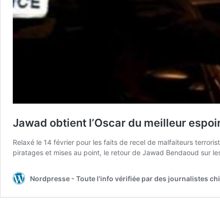
Jawad obtient l’Oscar du meilleur espoi
Relaxé le 14 février pour les faits de recel de malfaiteurs terr
piratages et mises au point, le retour de Jawad Bendaoud sur le
Nordpresse - Toute l'info vérifiée par des journalistes 