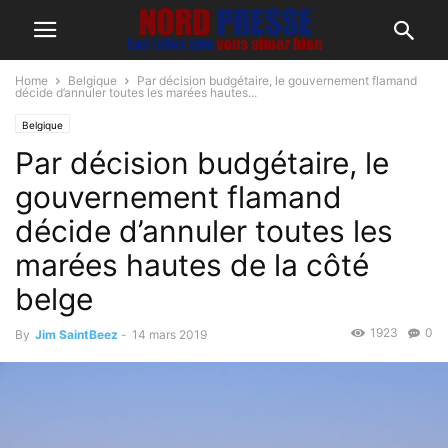
Home
Belgique
Par décision budgétaire, le gouvernement flamand
décide d’annuler toutes les marées hautes...
Belgique
Par décision budgétaire, le
gouvernement flamand
décide d’annuler toutes les
marées hautes de la côté
belge
1923
0
By
Jim SaintBeez
-
14 mars 2019