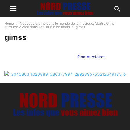
Home
Nouveau drame dans le monde de la musique: Maître Gims
retrouvé vivant dans son studio ce matin
gimss
gimss
Commentaires